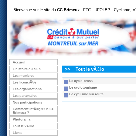
Bienvenue sur le site du
CC Brimeux
- FFC - UFOLEP - Cyclisme, VT
Accueil
>>
Tout le vÃ©lo
L’histoire du club
Les membres
Le cyclo-cross
Les licenciÃ©s
Le cyclotourisme
Les organisations
Le cyclisme sur route
Les partenaires
Nos participations
Comment intÃ©grer le CC
Brimeux ?
Photorama
Tout le vÃ©lo
Liens