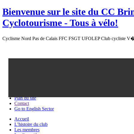
Bienvenue sur le site du
CC Bri
Cyclotourisme -
Tous à vélo!
Cyclisme Nord Pas de Calais FFC FSGT UFOLEP Club cycliste V�l
Recherche
Plan du site
Contact
Go to English Sector
Accueil
L’histoire du club
Les membres