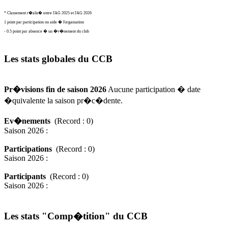
* Classement r�alis� entre l'AG 2025 et l'AG 2026
1 point par participation ou aide � l'organsation
- 0.5 point par absence � un �v�nement du club
Les stats globales du CCB
Pr�visions fin de saison 2026
Aucune participation � date
�quivalente la saison pr�c�dente.
Ev�nements
(Record : 0)
Saison 2026 :
Participations
(Record : 0)
Saison 2026 :
Participants
(Record : 0)
Saison 2026 :
Les stats "Comp�tition" du CCB