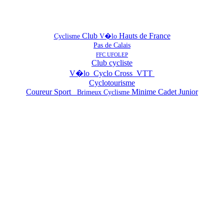
Club
Hauts de France
Cyclisme
V�lo
Pas de Calais
FFC UFOLEP
Club cycliste
V�lo Cyclo Cross VTT
Cyclotourisme
Coureur Sport
Minime Cadet Junior
Brimeux Cyclisme