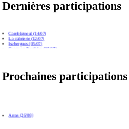
Dernières participations
Saint Paul au bois (09/08)
Villers chatel (02/08)
Gouy Saint Andre (26/07)
Cambligneul (14/07)
La caloterie (12/07)
Isebergues (05/07)
Crecy en Ponthieu (05/07)
Beauchamp (05/07)
Prochaines participations
Arras (26/08)
Calais (04/09)