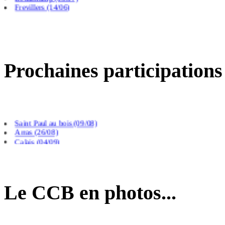
Frevillers (14/06)
Prochaines participations
Saint Paul au bois (09/08)
Arras (26/08)
Calais (04/09)
Le CCB en photos...