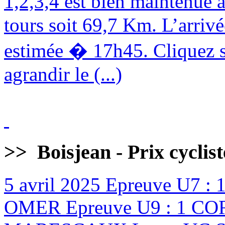
1,2,3,4 est bien maintenue
tours soit 69,7 Km. L’arrivé
estimée � 17h45. Cliquez s
agrandir le (...)
>>
Boisjean - Prix cyclis
5 avril 2025
Epreuve U7 :
OMER Epreuve U9 : 1 CO