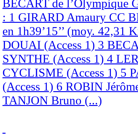
BECART de l’Olympique
: 1 GIRARD Amaury CC BR
en 1h39’15’’ (moy. 42,31
DOUAI (Access 1) 3 BE
SYNTHE (Access 1) 4 LE
CYCLISME (Access 1) 5 
(Access 1) 6 ROBIN Jérôm
TANJON Bruno (...)