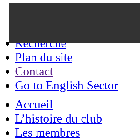
Recherche
Plan du site
Contact
Go to English Sector
Accueil
L’histoire du club
Les membres