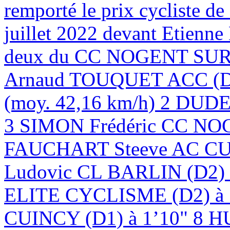
remporté le prix cycliste d
juillet 2022 devant Etien
deux du CC NOGENT SUR 
Arnaud TOUQUET ACC (D1)
(moy. 42,16 km/h) 2 DUD
3 SIMON Frédéric CC NOG
FAUCHART Steeve AC CU
Ludovic CL BARLIN (D
ELITE CYCLISME (D2) à
CUINCY (D1) à 1’10" 8