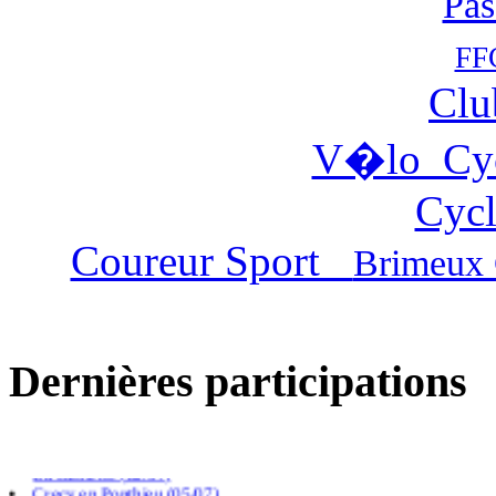
Pas
FF
Clu
V�lo Cy
Cycl
Coureur Sport
Brimeux 
Dernières participations
Villers chatel (02/08)
Gouy Saint Andre (26/07)
Cambligneul (14/07)
La caloterie (12/07)
Crecy en Ponthieu (05/07)