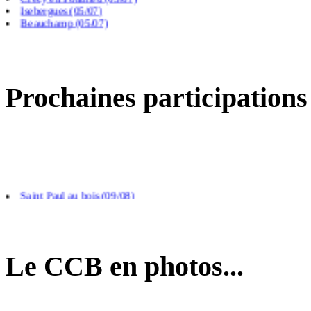
Isebergues (05/07)
Beauchamp (05/07)
Frevillers (14/06)
Prochaines participations
Saint Paul au bois (09/08)
Arras (26/08)
Calais (04/09)
Le CCB en photos...