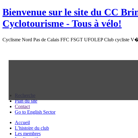
Bienvenue sur le site du
CC Bri
Cyclotourisme -
Tous à vélo!
Cyclisme Nord Pas de Calais FFC FSGT UFOLEP Club cycliste V�l
Recherche
Plan du site
Contact
Go to English Sector
Accueil
L’histoire du club
Les membres