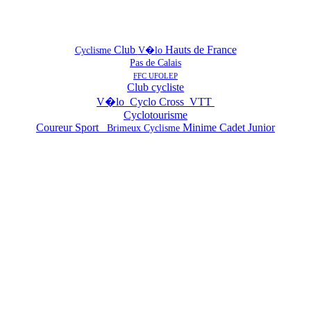
Club
Hauts de France
Cyclisme
V�lo
Pas de Calais
FFC UFOLEP
Club cycliste
V�lo Cyclo Cross VTT
Cyclotourisme
Coureur Sport
Minime Cadet Junior
Brimeux Cyclisme