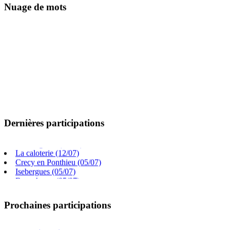
Nuage de mots
Villers chatel (02/08)
Dernières participations
Gouy Saint Andre (26/07)
Cambligneul (14/07)
La caloterie (12/07)
Crecy en Ponthieu (05/07)
Isebergues (05/07)
Beauchamp (05/07)
Frevillers (14/06)
Prochaines participations