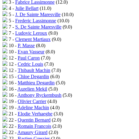
3 -
Fabrice Lassimonne
(12.0)
4 -
Julie Bellart
(11.0)
5 -
J. De Sainte Maresville
(10.0)
5 -
Frederic Lassimonne
(10.0)
7 -
S. De Sainte Maresville
(9.0)
7 -
Ludovic Leroux
(9.0)
7 -
Clement Martiaux
(9.0)
10 -
P. Masse
(8.0)
10 -
Evan Vasseur
(8.0)
12 -
Paul Caron
(7.0)
12 -
Cedric Louis
(7.0)
12 -
Thibault Machin
(7.0)
15 -
Chloe Degardin
(6.0)
16 -
Matthieu Degardin
(5.0)
16 -
Aurelien Mekil
(5.0)
16 -
Anthony Ryckembush
(5.0)
19 -
Olivier Carrier
(4.0)
19 -
Adeline Machin
(4.0)
21 -
Elodie Verhaeghe
(3.0)
22 -
Quentin Bernard
(2.0)
22 -
Romain Francois
(2.0)
22 -
Amaury Girard
(2.0)
22 -
Bastien Gressier
(2.0)