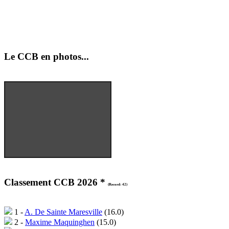
Saint Paul au bois (09/08)
Arras (26/08)
Calais (04/09)
Le CCB en photos...
Classement CCB 2026 *
(Record: 42)
1 -
A. De Sainte Maresville
(16.0)
2 -
Maxime Maquinghen
(15.0)