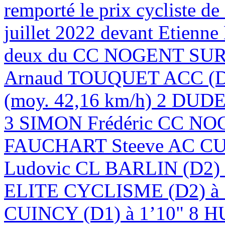
remporté le prix cycliste d
juillet 2022 devant Etien
deux du CC NOGENT SUR 
Arnaud TOUQUET ACC (D1)
(moy. 42,16 km/h) 2 DUD
3 SIMON Frédéric CC NOG
FAUCHART Steeve AC CU
Ludovic CL BARLIN (D
ELITE CYCLISME (D2) à
CUINCY (D1) à 1’10" 8