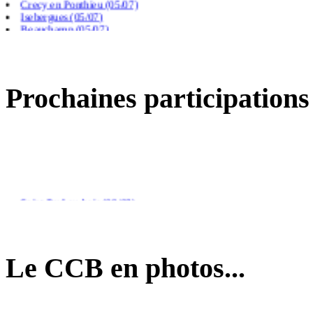
Isebergues (05/07)
Beauchamp (05/07)
Frevillers (14/06)
Prochaines participations
Saint Paul au bois (09/08)
Arras (26/08)
Calais (04/09)
Le CCB en photos...