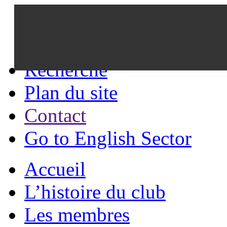
Recherche
Plan du site
Contact
Go to English Sector
Accueil
L’histoire du club
Les membres