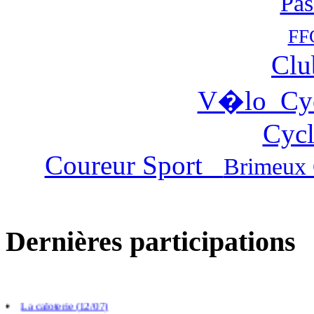
Pas
FF
Clu
V�lo Cy
Cycl
Coureur Sport
Brimeux 
Dernières participations
Villers chatel (02/08)
Gouy Saint Andre (26/07)
Cambligneul (14/07)
La caloterie (12/07)
Crecy en Ponthieu (05/07)