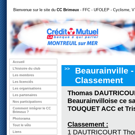
Bienvenue sur le site du
CC Brimeux
- FFC - UFOLEP - Cyclisme, VT
Accueil
>>
Beaurainville -
L’histoire du club
Les membres
Classement
Les licenciés
Les organisations
Thomas DAUTRICOURT
Les partenaires
Beaurainvilloise ce s
Nos participations
TOUQUET ACC et Tr
Comment intégrer le CC
Brimeux ?
Photorama
Classement :
Tout le vélo
1 DAUTRICOURT Thom
Liens