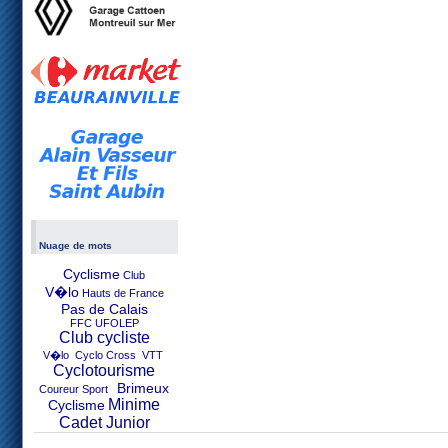
Nuage de mots
Cyclisme
Club
V�lo
Hauts de France
Pas de Calais
FFC UFOLEP
Club cycliste
V�lo Cyclo Cross VTT
Cyclotourisme
Brimeux
Coureur Sport
Minime
Cyclisme
Cadet Junior