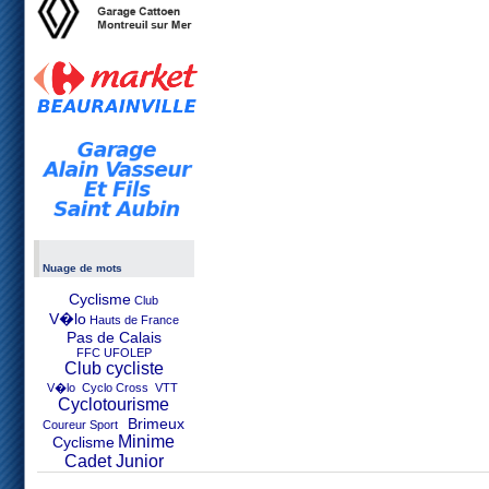
Nuage de mots
Cyclisme
Club
V�lo
Hauts de France
Pas de Calais
FFC UFOLEP
Club cycliste
V�lo Cyclo Cross VTT
Cyclotourisme
Brimeux
Coureur Sport
Minime
Cyclisme
Cadet Junior