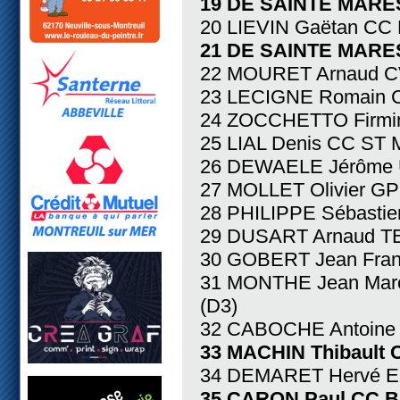
19 DE SAINTE MARES
20 LIEVIN Gaëtan C
21 DE SAINTE MARES
22 MOURET Arnaud C
23 LECIGNE Romain
24 ZOCCHETTO Firmi
25 LIAL Denis CC ST
26 DEWAELE Jérôme 
27 MOLLET Olivier G
28 PHILIPPE Sébasti
29 DUSART Arnaud 
30 GOBERT Jean Fra
31 MONTHE Jean Ma
(D3)
32 CABOCHE Antoine
33 MACHIN Thibault
34 DEMARET Hervé 
35 CARON Paul CC B