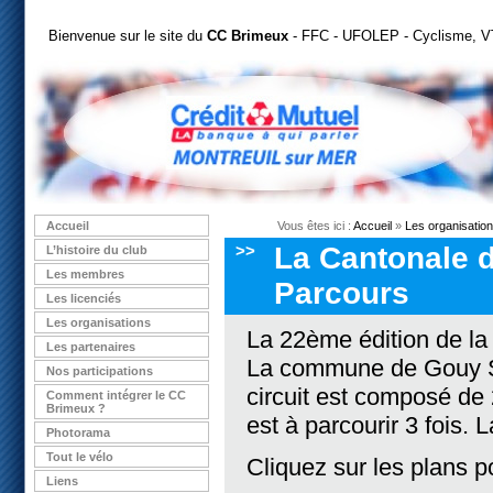
Bienvenue sur le site du
CC Brimeux
- FFC - UFOLEP - Cyclisme, VT
Accueil
Vous êtes ici :
Accueil
»
Les organisatio
>>
La Cantonale d
L’histoire du club
Les membres
Parcours
Les licenciés
Les organisations
La 22ème édition de la
Les partenaires
La commune de Gouy Sai
Nos participations
circuit est composé de
Comment intégrer le CC
Brimeux ?
est à parcourir 3 fois.
Photorama
Tout le vélo
Cliquez sur les plans p
Liens