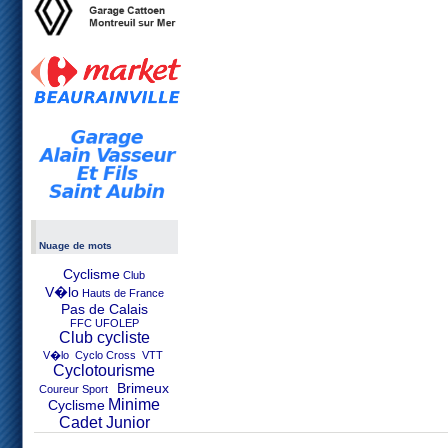
Nuage de mots
Cyclisme
Club
V�lo
Hauts de France
Pas de Calais
FFC UFOLEP
Club cycliste
V�lo Cyclo Cross VTT
Cyclotourisme
Brimeux
Coureur Sport
Minime
Cyclisme
Cadet Junior