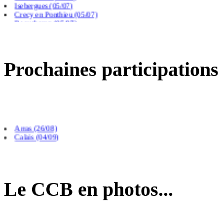
Crecy en Ponthieu (05/07)
Beauchamp (05/07)
Prochaines participations
Arras (26/08)
Calais (04/09)
Le CCB en photos...