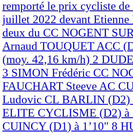
remporté le prix cycliste d
juillet 2022 devant Etien
deux du CC NOGENT SUR 
Arnaud TOUQUET ACC (D1)
(moy. 42,16 km/h) 2 DUD
3 SIMON Frédéric CC NOG
FAUCHART Steeve AC CU
Ludovic CL BARLIN (D
ELITE CYCLISME (D2) à
CUINCY (D1) à 1’10" 8