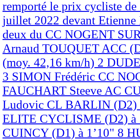
remporté le prix cycliste d
juillet 2022 devant Etien
deux du CC NOGENT SUR 
Arnaud TOUQUET ACC (D1)
(moy. 42,16 km/h) 2 DUD
3 SIMON Frédéric CC NOG
FAUCHART Steeve AC CU
Ludovic CL BARLIN (D
ELITE CYCLISME (D2) à
CUINCY (D1) à 1’10" 8