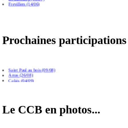
Frevillers (14/06)
Prochaines participations
Saint Paul au bois (09/08)
Arras (26/08)
Calais (04/09)
Le CCB en photos...