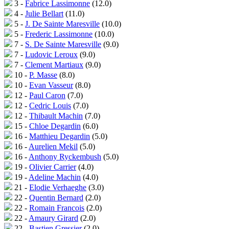
3 -
Fabrice Lassimonne
(12.0)
4 -
Julie Bellart
(11.0)
5 -
J. De Sainte Maresville
(10.0)
5 -
Frederic Lassimonne
(10.0)
7 -
S. De Sainte Maresville
(9.0)
7 -
Ludovic Leroux
(9.0)
7 -
Clement Martiaux
(9.0)
10 -
P. Masse
(8.0)
10 -
Evan Vasseur
(8.0)
12 -
Paul Caron
(7.0)
12 -
Cedric Louis
(7.0)
12 -
Thibault Machin
(7.0)
15 -
Chloe Degardin
(6.0)
16 -
Matthieu Degardin
(5.0)
16 -
Aurelien Mekil
(5.0)
16 -
Anthony Ryckembush
(5.0)
19 -
Olivier Carrier
(4.0)
19 -
Adeline Machin
(4.0)
21 -
Elodie Verhaeghe
(3.0)
22 -
Quentin Bernard
(2.0)
22 -
Romain Francois
(2.0)
22 -
Amaury Girard
(2.0)
22 -
Bastien Gressier
(2.0)