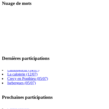
Nuage de mots
Dernières participations
Villers chatel (02/08)
Gouy Saint Andre (26/07)
Cambligneul (14/07)
La caloterie (12/07)
Crecy en Ponthieu (05/07)
Isebergues (05/07)
Beauchamp (05/07)
Frevillers (14/06)
Prochaines participations
Saint Paul au bois (09/08)
Arras (26/08)
Calais (04/09)