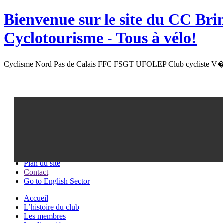
Bienvenue sur le site du
CC Bri
Cyclotourisme -
Tous à vélo!
Cyclisme Nord Pas de Calais FFC FSGT UFOLEP Club cycliste V�l
Recherche
Plan du site
Contact
Go to English Sector
Accueil
L’histoire du club
Les membres