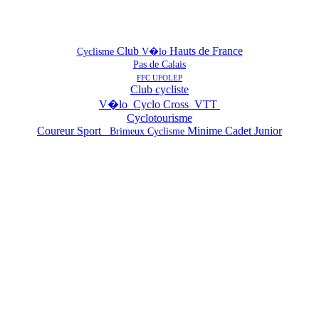
Club
Hauts de France
Cyclisme
V�lo
Pas de Calais
FFC UFOLEP
Club cycliste
V�lo Cyclo Cross VTT
Cyclotourisme
Coureur Sport
Minime Cadet Junior
Brimeux Cyclisme