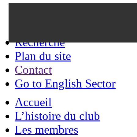
Recherche
Plan du site
Contact
Go to English Sector
Accueil
L’histoire du club
Les membres