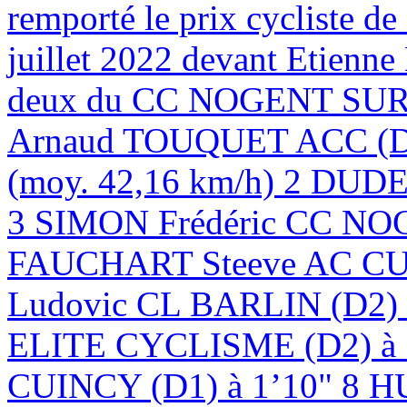
remporté le prix cycliste d
juillet 2022 devant Etien
deux du CC NOGENT SUR 
Arnaud TOUQUET ACC (D1)
(moy. 42,16 km/h) 2 DUD
3 SIMON Frédéric CC NOG
FAUCHART Steeve AC CU
Ludovic CL BARLIN (D
ELITE CYCLISME (D2) à
CUINCY (D1) à 1’10" 8