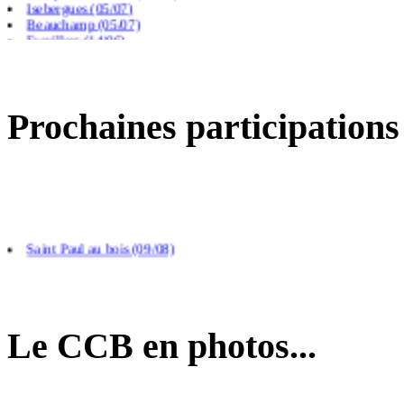
Beauchamp (05/07)
Frevillers (14/06)
Prochaines participations
Saint Paul au bois (09/08)
Arras (26/08)
Calais (04/09)
Le CCB en photos...