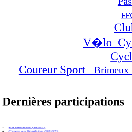
Pas
FF
Clu
V�lo Cy
Cycl
Coureur Sport
Brimeux 
Dernières participations
Villers chatel (02/08)
Gouy Saint Andre (26/07)
Cambligneul (14/07)
La caloterie (12/07)
Crecy en Ponthieu (05/07)