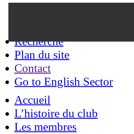
Recherche
Plan du site
Contact
Go to English Sector
Accueil
L’histoire du club
Les membres