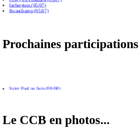
Isebergues (05/07)
Beauchamp (05/07)
Frevillers (14/06)
Prochaines participations
Saint Paul au bois (09/08)
Arras (26/08)
Calais (04/09)
Le CCB en photos...