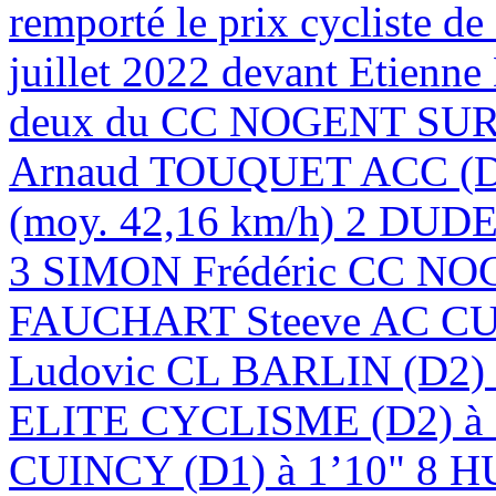
remporté le prix cycliste d
juillet 2022 devant Etien
deux du CC NOGENT SUR 
Arnaud TOUQUET ACC (D1)
(moy. 42,16 km/h) 2 DUD
3 SIMON Frédéric CC NOG
FAUCHART Steeve AC CU
Ludovic CL BARLIN (D
ELITE CYCLISME (D2) à
CUINCY (D1) à 1’10" 8