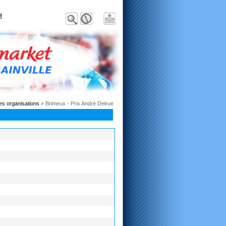
!
es organisations
» Brimeux - Prix André Delrue