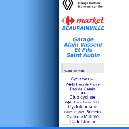
Nuage de mots
Cyclisme
Club
V�lo
Hauts de France
Pas de Calais
FFC UFOLEP
Club cycliste
V�lo Cyclo Cross VTT
Cyclotourisme
Brimeux
Coureur Sport
Minime
Cyclisme
Cadet Junior