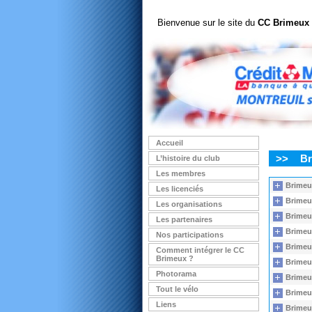
Bienvenue sur le site du
CC Brimeux
Accueil
>>
Br
L’histoire du club
Les membres
Brimeux
Les licenciés
Brimeux
Les organisations
Brimeux
Les partenaires
Brimeux
Nos participations
Brimeux
Comment intégrer le CC
Brimeux ?
Brimeux
Photorama
Brimeux
Tout le vélo
Brimeux
Liens
Brimeux